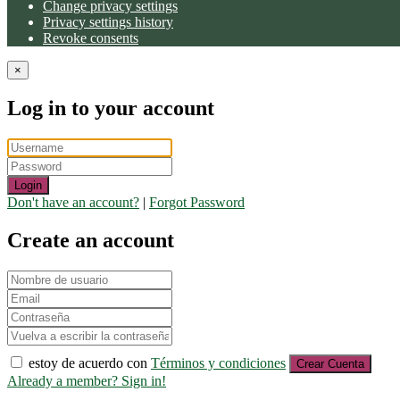
Change privacy settings
Privacy settings history
Revoke consents
×
Log in to your account
Login
Don't have an account?
|
Forgot Password
Create an account
estoy de acuerdo con
Términos y condiciones
Crear Cuenta
Already a member? Sign in!