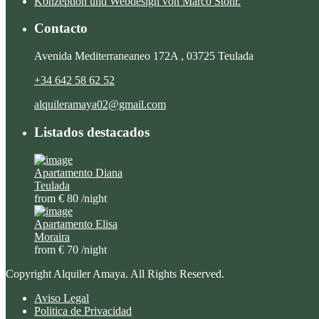
Konzeption und Webdesign von Marco Stöhr.
Contacto
Avenida Mediterraneaneo 172A , 03725 Teulada
+34 642 58 62 52
alquileramaya02@gmail.com
Listados destacados
Apartamento Diana
Teulada
from € 80
/night
Apartamento Elisa
Moraira
from € 70
/night
Copyright Alquiler Amaya. All Rights Reserved.
Aviso Legal
Politica de Privacidad