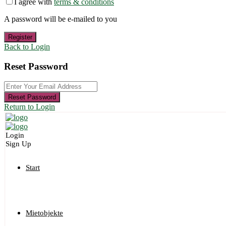
I agree with
terms & conditions
A password will be e-mailed to you
Register
Back to Login
Reset Password
Reset Password
Return to Login
Login
Sign Up
Start
Mietobjekte