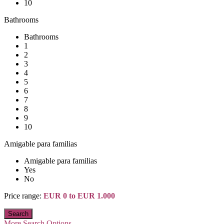
10
Bathrooms
Bathrooms
1
2
3
4
5
6
7
8
9
10
Amigable para familias
Amigable para familias
Yes
No
Price range:
EUR 0 to EUR 1.000
More Search Options