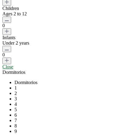
Children
Ages 2 to 12
0
Infants
Under 2 years
0
Close
Dormitorios
Dormitorios
1
2
3
4
5
6
7
8
9