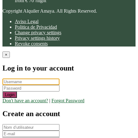
from € 70
/night
Copyright Alquiler Amaya. All Rights Reserved.
Aviso Legal
Politica de Privacidad
Change privacy settings
Privacy settings history
Revoke consents
×
Log in to your account
Login
Don't have an account?
|
Forgot Password
Create an account