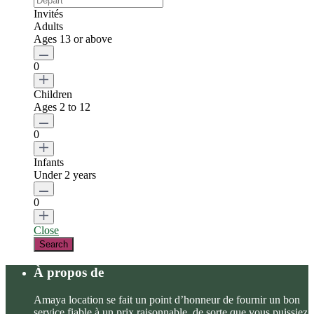
Invités
Adults
Ages 13 or above
0
Children
Ages 2 to 12
0
Infants
Under 2 years
0
Close
À propos de
Amaya location se fait un point d’honneur de fournir un bon
service fiable à un prix raisonnable, de sorte que vous puissiez