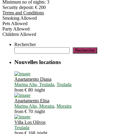
Minimum no of nights:
3
Security deposit:
€ 200
Terms and Conditions
Smoking Allowed
Pets Allowed
Party Allowed
Children Allowed
Rechercher
Rechercher
Nouvelles locations
Apartamento Diana
Marina Alta, Teulada
,
Teulada
from € 80
/night
Apartamento Elisa
Marina Alta, Moraira
,
Moraira
from € 70
/night
Villa Los Olivos
Teulada
from € 168
/night