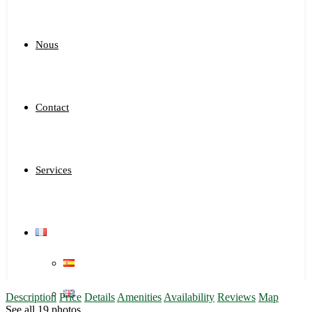
Nous
Contact
Services
Description
Price
Details
Amenities
Availability
Reviews
Map
See all 19 photos