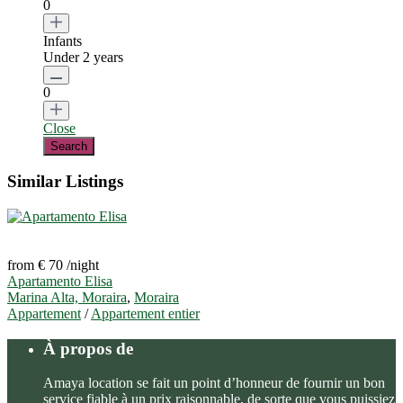
0
Infants
Under 2 years
0
Close
Similar Listings
from € 70
/night
Apartamento Elisa
Marina Alta, Moraira
,
Moraira
Appartement
/
Appartement entier
À propos de
Amaya location se fait un point d’honneur de fournir un bon
service fiable à un prix raisonnable, de sorte que vous puissiez