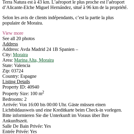
Terra Natura est à 43 km. L’aéroport le plus proche est l’aéroport
d’Alicante-Elche Miguel Hernández, situé à 96 km de la propriété.
Selon les avis de clients indépendants, c’est la partie la plus
populaire de Moraira.
View more
See all 20 photos
Address
Address:
Avda Madrid 24 1B Spanien –
City:
Moraira
Area:
Marina Alta, Moraira
State:
Valencia
Zip:
03724
Country:
Espagne
Listing Details
Property ID:
40940
2
Property Size:
100 m
Bedrooms:
2
Arrivée:
Von 16:00 bis 00:00 Uhr. Gäste müssen einen
Lichtbildausweis und eine Kreditkarte beim Check-in vorlegen.
Bitte informieren Sie die Unterkunft im Voraus über Ihre
Ankunftszeit.
Salle De Bain Privée:
Yes
Entrée Privée:
Yes