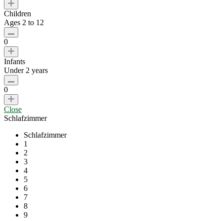
Children
Ages 2 to 12
0
Infants
Under 2 years
0
Close
Schlafzimmer
Schlafzimmer
1
2
3
4
5
6
7
8
9