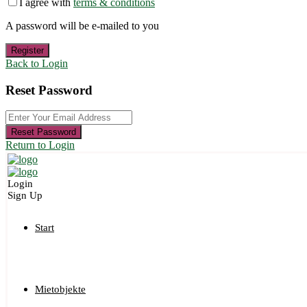
I agree with
terms & conditions
A password will be e-mailed to you
Register
Back to Login
Reset Password
Reset Password
Return to Login
Login
Sign Up
Start
Mietobjekte