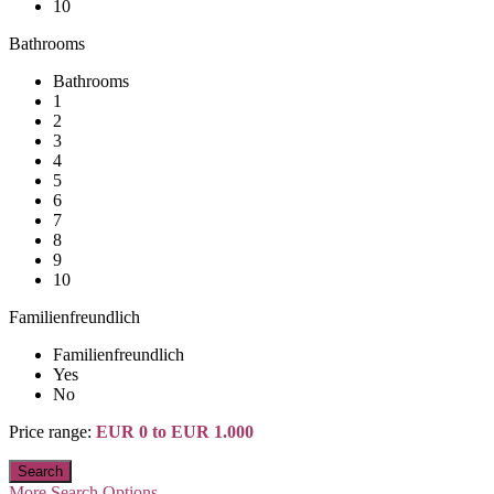
10
Bathrooms
Bathrooms
1
2
3
4
5
6
7
8
9
10
Familienfreundlich
Familienfreundlich
Yes
No
Price range:
EUR 0 to EUR 1.000
More Search Options