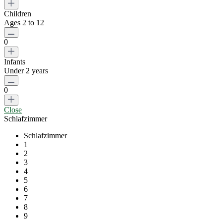
Children
Ages 2 to 12
0
Infants
Under 2 years
0
Close
Schlafzimmer
Schlafzimmer
1
2
3
4
5
6
7
8
9