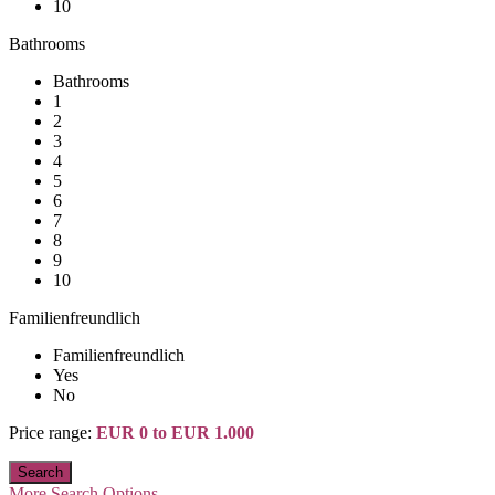
10
Bathrooms
Bathrooms
1
2
3
4
5
6
7
8
9
10
Familienfreundlich
Familienfreundlich
Yes
No
Price range:
EUR 0 to EUR 1.000
More Search Options