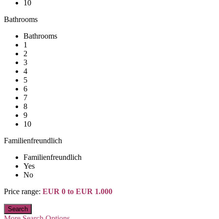
10
Bathrooms
Bathrooms
1
2
3
4
5
6
7
8
9
10
Familienfreundlich
Familienfreundlich
Yes
No
Price range:
EUR 0 to EUR 1.000
More Search Options