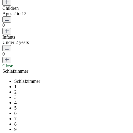
Children
Ages 2 to 12
0
Infants
Under 2 years
0
Close
Schlafzimmer
Schlafzimmer
1
2
3
4
5
6
7
8
9