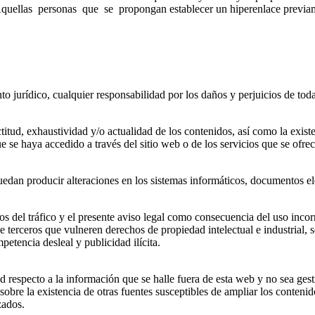
ellas personas que se propongan establecer un hiperenlace previament
jurídico, cualquier responsabilidad por los daños y perjuicios de toda
actitud, exhaustividad y/o actualidad de los contenidos, así como la ex
 se haya accedido a través del sitio web o de los servicios que se ofre
uedan producir alteraciones en los sistemas informáticos, documentos ele
sos del tráfico y el presente aviso legal como consecuencia del uso incor
erceros que vulneren derechos de propiedad intelectual e industrial, se
etencia desleal y publicidad ilícita.
especto a la información que se halle fuera de esta web y no sea gest
sobre la existencia de otras fuentes susceptibles de ampliar los conten
zados.