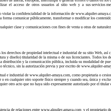
ptibles de alterar, estropear, interrumpir o generar errores o daños en 
ar el acceso de otros usuarios al sitio web y a sus servicios media
omo violar la confidencialidad de la información de www.alquiler-amaya.
otra forma comunicar públicamente, transformar o modificar los contenidos
 cualquier clase y comunicaciones con fines de venta u otras de naturale
los derechos de propiedad intelectual e industrial de su sitio Web, así
ura y diseño) titularidad de la misma o de sus licenciantes. Todos los 
distribución y la comunicación pública, incluida su modalidad de puesta 
o técnico, sin la autorización previa y por escrito de www.alquiler-ama
tual e industrial de www.alquiler-amaya.com, como propietaria o cesion
 o en cualquier otro soporte físico siempre y cuando sea, única y exclu
uier otro acto que no haya sido expresamente autorizado por el titular
stencia de relaciones entre www.alquiler-amaya.com y el propietario del