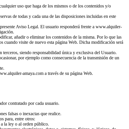
 cualquier uso que haga de los mismos o de los contenidos y/o
ervas de todas y cada una de las disposiciones incluidas en este
el presente Aviso Legal. El usuario responderá frente a www.alquiler-
igación.
ificar, añadir o eliminar los contenidos de la misma. Por lo que las
nos cuando visite de nuevo esta página Web. Dicha modificación será
terceros, siendo responsabilidad única y exclusiva del Usuario.
ocasionar, por ejemplo como consecuencia de la transmisión de un
te.
r www.alquiler-amaya.com a través de su página Web.
rador contratado por cada usuario.
s falsas o inexactas que realice.
 para, entre otros:
a la ley o al orden público.