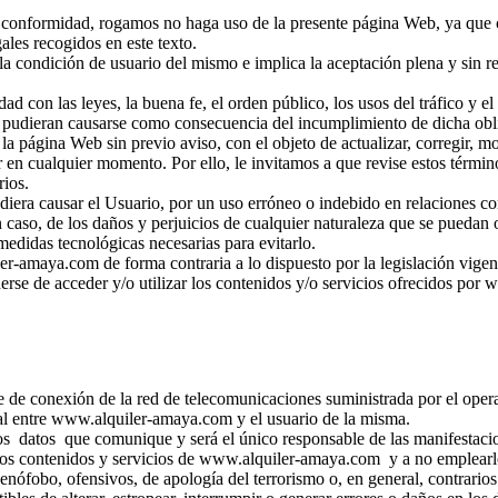
 su conformidad, rogamos no haga uso de la presente página Web, ya que
gales recogidos en este texto.
condición de usuario del mismo e implica la aceptación plena y sin res
ad con las leyes, la buena fe, el orden público, los usos del tráfico y 
e pudieran causarse como consecuencia del incumplimiento de dicha obl
 página Web sin previo aviso, con el objeto de actualizar, corregir, mod
r en cualquier momento. Por ello, le invitamos a que revise estos térmi
rios.
ra causar el Usuario, por un uso erróneo o indebido en relaciones con 
so, de los daños y perjuicios de cualquier naturaleza que se puedan 
medidas tecnológicas necesarias para evitarlo.
r-amaya.com de forma contraria a lo dispuesto por la legislación vigen
nerse de acceder y/o utilizar los contenidos y/o servicios ofrecidos po
oste de conexión de la red de telecomunicaciones suministrada por el ope
al entre www.alquiler-amaya.com y el usuario de la misma.
 datos que comunique y será el único responsable de las manifestacione
s contenidos y servicios de www.alquiler-amaya.com y a no emplearlos
xenófobo, ofensivos, de apología del terrorismo o, en general, contrarios 