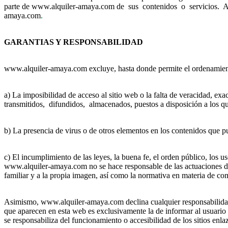
parte de www.alquiler-amaya.com de sus contenidos o servicios. Aqu
amaya.com
.
GARANTIAS Y RESPONSABILIDAD
www.alquiler-amaya.com excluye, hasta donde permite el ordenamiento 
a) La imposibilidad de acceso al sitio web o la falta de veracidad, ex
transmitidos, difundidos, almacenados, puestos a disposición a los que
b) La presencia de virus o de otros elementos en los contenidos que p
c) El incumplimiento de las leyes, la buena fe, el orden público, los u
www.alquiler-amaya.com no se hace responsable de las actuaciones de t
familiar y a la propia imagen, así como la normativa en materia de comp
Asimismo, www.alquiler-amaya.com declina cualquier responsabilidad r
que aparecen en esta web es exclusivamente la de informar al usuario 
se responsabiliza del funcionamiento o accesibilidad de los sitios enla