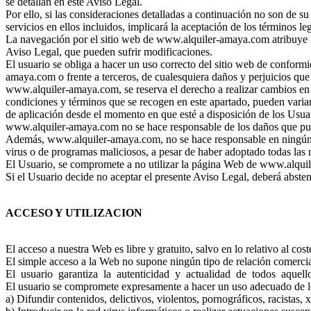
se detallan en este Aviso Legal.
Por ello, si las consideraciones detalladas a continuación no son de
servicios en ellos incluidos, implicará la aceptación de los términos le
La navegación por el sitio web de www.alquiler-amaya.com atribuye la 
Aviso Legal, que pueden sufrir modificaciones.
El usuario se obliga a hacer un uso correcto del sitio web de conformid
amaya.com o frente a terceros, de cualesquiera daños y perjuicios qu
www.alquiler-amaya.com, se reserva el derecho a realizar cambios en la
condiciones y términos que se recogen en este apartado, pueden varia
de aplicación desde el momento en que esté a disposición de los Usua
www.alquiler-amaya.com no se hace responsable de los daños que pudie
Además, www.alquiler-amaya.com, no se hace responsable en ningún ca
virus o de programas maliciosos, a pesar de haber adoptado todas las 
El Usuario, se compromete a no utilizar la página Web de www.alquile
Si el Usuario decide no aceptar el presente Aviso Legal, deberá abste
ACCESO Y UTILIZACION
El acceso a nuestra Web es libre y gratuito, salvo en lo relativo al c
El simple acceso a la Web no supone ningún tipo de relación comerci
El usuario garantiza la autenticidad y actualidad de todos aquellos
El usuario se compromete expresamente a hacer un uso adecuado de lo
a) Difundir contenidos, delictivos, violentos, pornográficos, racistas, 