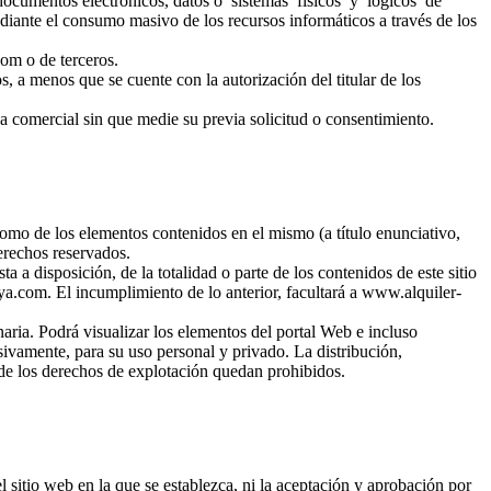
los documentos electrónicos, datos o sistemas físicos y lógicos de
nte el consumo masivo de los recursos informáticos a través de los
com o de terceros.
, a menos que se cuente con la autorización del titular de los
za comercial sin que medie su previa solicitud o consentimiento.
 como de los elementos contenidos en el mismo (a título enunciativo,
derechos reservados.
a disposición, de la totalidad o parte de los contenidos de este sitio
ya.com. El incumplimiento de lo anterior, facultará a www.alquiler-
aria. Podrá visualizar los elementos del portal Web e incluso
sivamente, para su uso personal y privado. La distribución,
 de los derechos de explotación quedan prohibidos.
 sitio web en la que se establezca, ni la aceptación y aprobación por