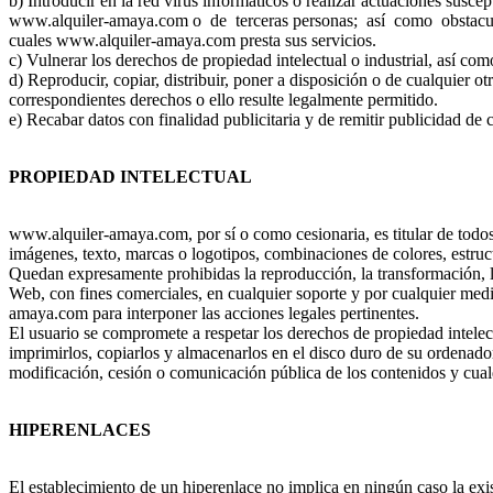
b) Introducir en la red virus informáticos o realizar actuaciones susce
www.alquiler-amaya.com o de terceras personas; así como obstaculiz
cuales www.alquiler-amaya.com presta sus servicios.
c) Vulnerar los derechos de propiedad intelectual o industrial, así c
d) Reproducir, copiar, distribuir, poner a disposición o de cualquier 
correspondientes derechos o ello resulte legalmente permitido.
e) Recabar datos con finalidad publicitaria y de remitir publicidad de
PROPIEDAD INTELECTUAL
www.alquiler-amaya.com, por sí o como cesionaria, es titular de todos 
imágenes, texto, marcas o logotipos, combinaciones de colores, estruct
Quedan expresamente prohibidas la reproducción, la transformación, la 
Web, con fines comerciales, en cualquier soporte y por cualquier medi
amaya.com para interponer las acciones legales pertinentes.
El usuario se compromete a respetar los derechos de propiedad intelec
imprimirlos, copiarlos y almacenarlos en el disco duro de su ordenador
modificación, cesión o comunicación pública de los contenidos y cualq
HIPERENLACES
El establecimiento de un hiperenlace no implica en ningún caso la exi