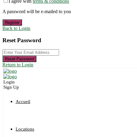
I agree with
terms & conditions
A password will be e-mailed to you
Register
Back to Login
Reset Password
Reset Password
Return to Login
Login
Sign Up
Accueil
Locations