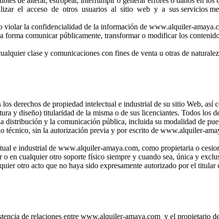
ptibles de alterar, estropear, interrumpir o generar errores o daños en 
ar el acceso de otros usuarios al sitio web y a sus servicios media
omo violar la confidencialidad de la información de www.alquiler-amaya.
otra forma comunicar públicamente, transformar o modificar los contenidos
 cualquier clase y comunicaciones con fines de venta u otras de naturale
los derechos de propiedad intelectual e industrial de su sitio Web, así
ura y diseño) titularidad de la misma o de sus licenciantes. Todos los 
distribución y la comunicación pública, incluida su modalidad de puesta 
o técnico, sin la autorización previa y por escrito de www.alquiler-ama
tual e industrial de www.alquiler-amaya.com, como propietaria o cesion
 o en cualquier otro soporte físico siempre y cuando sea, única y exclu
uier otro acto que no haya sido expresamente autorizado por el titular
stencia de relaciones entre www.alquiler-amaya.com y el propietario del