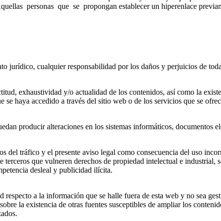
ellas personas que se propongan establecer un hiperenlace previament
jurídico, cualquier responsabilidad por los daños y perjuicios de toda
actitud, exhaustividad y/o actualidad de los contenidos, así como la ex
 se haya accedido a través del sitio web o de los servicios que se ofre
uedan producir alteraciones en los sistemas informáticos, documentos ele
sos del tráfico y el presente aviso legal como consecuencia del uso incor
erceros que vulneren derechos de propiedad intelectual e industrial, se
etencia desleal y publicidad ilícita.
especto a la información que se halle fuera de esta web y no sea gest
sobre la existencia de otras fuentes susceptibles de ampliar los conten
zados.