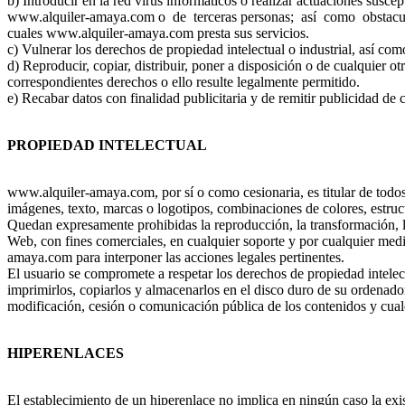
b) Introducir en la red virus informáticos o realizar actuaciones susce
www.alquiler-amaya.com o de terceras personas; así como obstaculiz
cuales www.alquiler-amaya.com presta sus servicios.
c) Vulnerar los derechos de propiedad intelectual o industrial, así c
d) Reproducir, copiar, distribuir, poner a disposición o de cualquier 
correspondientes derechos o ello resulte legalmente permitido.
e) Recabar datos con finalidad publicitaria y de remitir publicidad de
PROPIEDAD INTELECTUAL
www.alquiler-amaya.com, por sí o como cesionaria, es titular de todos 
imágenes, texto, marcas o logotipos, combinaciones de colores, estruct
Quedan expresamente prohibidas la reproducción, la transformación, la 
Web, con fines comerciales, en cualquier soporte y por cualquier medi
amaya.com para interponer las acciones legales pertinentes.
El usuario se compromete a respetar los derechos de propiedad intelec
imprimirlos, copiarlos y almacenarlos en el disco duro de su ordenador
modificación, cesión o comunicación pública de los contenidos y cualq
HIPERENLACES
El establecimiento de un hiperenlace no implica en ningún caso la exi