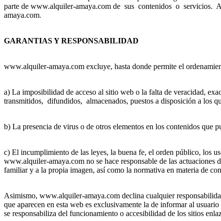
parte de www.alquiler-amaya.com de sus contenidos o servicios. Aqu
amaya.com
.
GARANTIAS Y RESPONSABILIDAD
www.alquiler-amaya.com excluye, hasta donde permite el ordenamiento 
a) La imposibilidad de acceso al sitio web o la falta de veracidad, ex
transmitidos, difundidos, almacenados, puestos a disposición a los que
b) La presencia de virus o de otros elementos en los contenidos que p
c) El incumplimiento de las leyes, la buena fe, el orden público, los u
www.alquiler-amaya.com no se hace responsable de las actuaciones de t
familiar y a la propia imagen, así como la normativa en materia de comp
Asimismo, www.alquiler-amaya.com declina cualquier responsabilidad r
que aparecen en esta web es exclusivamente la de informar al usuario 
se responsabiliza del funcionamiento o accesibilidad de los sitios enla