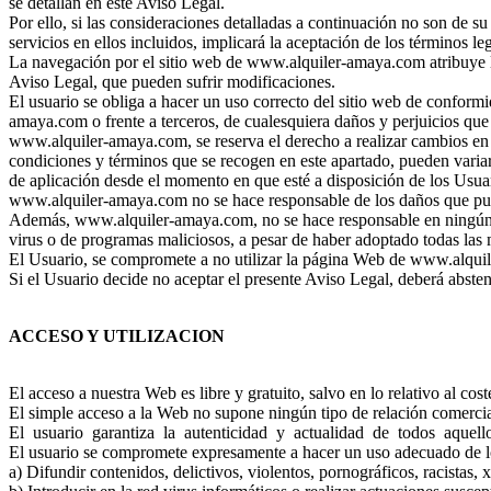
se detallan en este Aviso Legal.
Por ello, si las consideraciones detalladas a continuación no son de
servicios en ellos incluidos, implicará la aceptación de los términos le
La navegación por el sitio web de www.alquiler-amaya.com atribuye la 
Aviso Legal, que pueden sufrir modificaciones.
El usuario se obliga a hacer un uso correcto del sitio web de conformid
amaya.com o frente a terceros, de cualesquiera daños y perjuicios qu
www.alquiler-amaya.com, se reserva el derecho a realizar cambios en la
condiciones y términos que se recogen en este apartado, pueden varia
de aplicación desde el momento en que esté a disposición de los Usua
www.alquiler-amaya.com no se hace responsable de los daños que pudie
Además, www.alquiler-amaya.com, no se hace responsable en ningún ca
virus o de programas maliciosos, a pesar de haber adoptado todas las 
El Usuario, se compromete a no utilizar la página Web de www.alquile
Si el Usuario decide no aceptar el presente Aviso Legal, deberá abste
ACCESO Y UTILIZACION
El acceso a nuestra Web es libre y gratuito, salvo en lo relativo al c
El simple acceso a la Web no supone ningún tipo de relación comerci
El usuario garantiza la autenticidad y actualidad de todos aquellos
El usuario se compromete expresamente a hacer un uso adecuado de lo
a) Difundir contenidos, delictivos, violentos, pornográficos, racistas, 