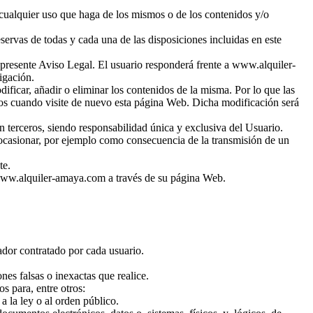
 cualquier uso que haga de los mismos o de los contenidos y/o
ervas de todas y cada una de las disposiciones incluidas en este
el presente Aviso Legal. El usuario responderá frente a www.alquiler-
igación.
ificar, añadir o eliminar los contenidos de la misma. Por lo que las
nos cuando visite de nuevo esta página Web. Dicha modificación será
terceros, siendo responsabilidad única y exclusiva del Usuario.
ocasionar, por ejemplo como consecuencia de la transmisión de un
te.
r www.alquiler-amaya.com a través de su página Web.
rador contratado por cada usuario.
s falsas o inexactas que realice.
 para, entre otros:
a la ley o al orden público.