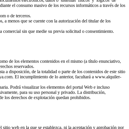
los documentos electrónicos, datos o sistemas físicos y lógicos de
nte el consumo masivo de los recursos informáticos a través de los
com o de terceros.
, a menos que se cuente con la autorización del titular de los
za comercial sin que medie su previa solicitud o consentimiento.
 como de los elementos contenidos en el mismo (a título enunciativo,
derechos reservados.
a disposición, de la totalidad o parte de los contenidos de este sitio
ya.com. El incumplimiento de lo anterior, facultará a www.alquiler-
aria. Podrá visualizar los elementos del portal Web e incluso
sivamente, para su uso personal y privado. La distribución,
 de los derechos de explotación quedan prohibidos.
 sitio web en la que se establezca, ni la aceptación y aprobación por