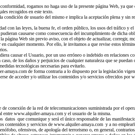
 su conformidad, rogamos no haga uso de la presente página Web, ya que
gales recogidos en este texto.
condición de usuario del mismo e implica la aceptación plena y sin res
ad con las leyes, la buena fe, el orden público, los usos del tráfico y 
e pudieran causarse como consecuencia del incumplimiento de dicha obl
 página Web sin previo aviso, con el objeto de actualizar, corregir, mod
r en cualquier momento. Por ello, le invitamos a que revise estos térmi
rios.
ra causar el Usuario, por un uso erróneo o indebido en relaciones con 
so, de los daños y perjuicios de cualquier naturaleza que se puedan 
medidas tecnológicas necesarias para evitarlo.
r-amaya.com de forma contraria a lo dispuesto por la legislación vigen
nerse de acceder y/o utilizar los contenidos y/o servicios ofrecidos po
oste de conexión de la red de telecomunicaciones suministrada por el ope
al entre www.alquiler-amaya.com y el usuario de la misma.
 datos que comunique y será el único responsable de las manifestacione
s contenidos y servicios de www.alquiler-amaya.com y a no emplearlos
xenófobo, ofensivos, de apología del terrorismo o, en general, contrarios 