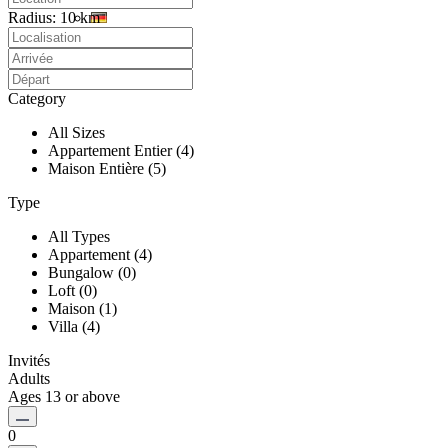
Radius:
10 km
Category
All Sizes
Appartement Entier (4)
Maison Entière (5)
Type
All Types
Appartement (4)
Bungalow (0)
Loft (0)
Maison (1)
Villa (4)
Invités
Adults
Ages 13 or above
0