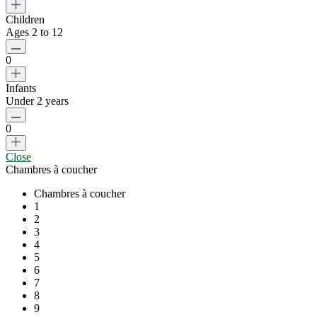
Children
Ages 2 to 12
0
Infants
Under 2 years
0
Close
Chambres à coucher
Chambres à coucher
1
2
3
4
5
6
7
8
9