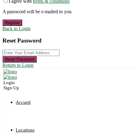
I agree with
terms & conditions
A password will be e-mailed to you
Register
Back to Login
Reset Password
Reset Password
Return to Login
Login
Sign Up
Accueil
Locations