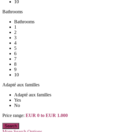
10
Bathrooms
Bathrooms
1
2
3
4
5
6
7
8
9
10
Adapté aux familles
Adapté aux familles
Yes
No
Price range:
EUR 0 to EUR 1.000
More Search Options