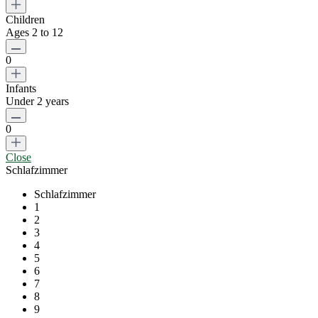
Children
Ages 2 to 12
0
Infants
Under 2 years
0
Close
Schlafzimmer
Schlafzimmer
1
2
3
4
5
6
7
8
9