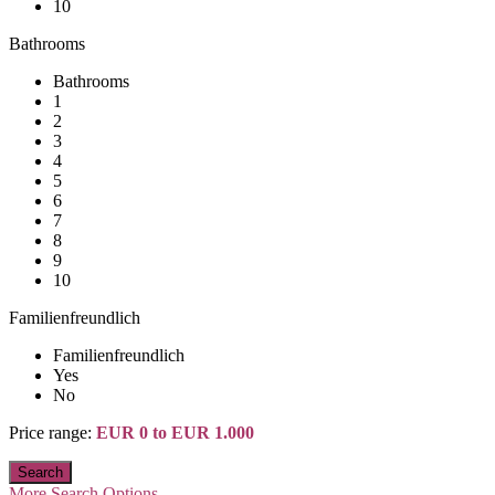
10
Bathrooms
Bathrooms
1
2
3
4
5
6
7
8
9
10
Familienfreundlich
Familienfreundlich
Yes
No
Price range:
EUR 0 to EUR 1.000
More Search Options